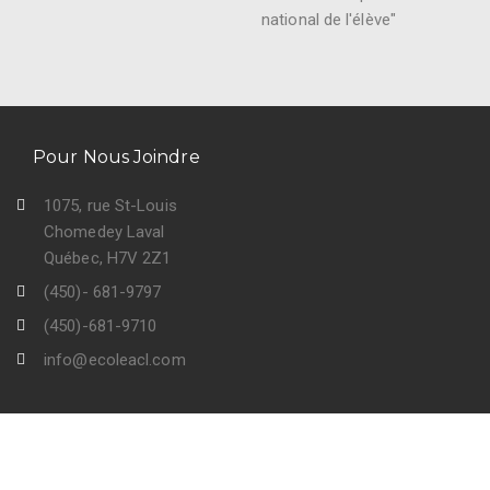
national de l'élève"
Pour Nous Joindre
1075, rue St-Louis
Chomedey Laval
Québec, H7V 2Z1
(450)- 681-9797
(450)-681-9710
info@ecoleacl.com