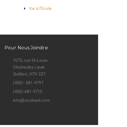
Vie à l'École
Pour Nous Joindre
1075, rue St-Louis
Chomedey Laval
Québec, H7V 2Z1
(450)- 681-9797
(450)-681-9710
info@ecoleacl.com