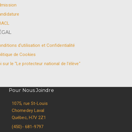
dmission
ndidature
DACL
ÉGAL
nditions d'utilisation et Confidentialité
litique de Cookies
i sur le "Le protecteur national de l'élève"
Pour Nous Joindre
1075, rue St-Louis
Chomedey Laval
Québec, H7V 2Z1
(450)- 681-9797