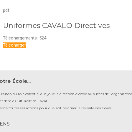
pdf
Uniformes CAVALO-Directives
Téléchargements:
524
Télécharger
otre École...
 raison du rôle essentiel que joue la direction d’école au succès de l’organisatio
Académie Culturelle de Laval
iente toutes ses actions pour que soit prioriser la réussite des élèves.
IENS