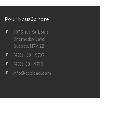
Pour Nous Joindre
1075, rue St-Louis
Chomedey Laval
Québec, H7V 2Z1
(450)- 681-9797
(450)-681-9710
info@ecoleacl.com