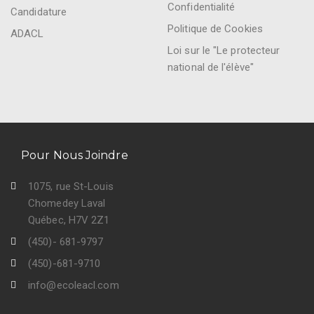
Confidentialité
Candidature
Politique de Cookies
ADACL
Loi sur le "Le protecteur
national de l'élève"
Pour Nous Joindre
1075, rue St-Louis
Chomedey Laval
Québec, H7V 2Z1
(450)- 681-9797
(450)-681-9710
info@ecoleacl.com