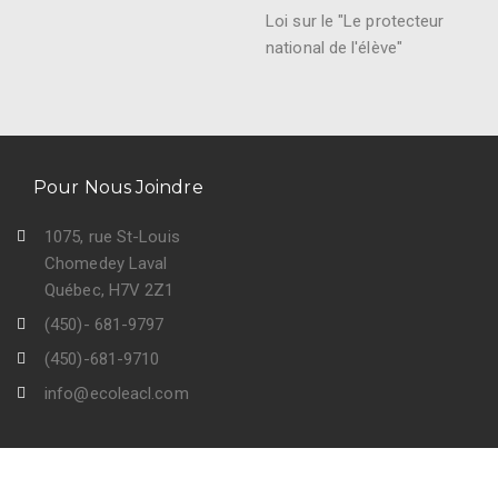
Loi sur le "Le protecteur
national de l'élève"
Pour Nous Joindre
1075, rue St-Louis
Chomedey Laval
Québec, H7V 2Z1
(450)- 681-9797
(450)-681-9710
info@ecoleacl.com