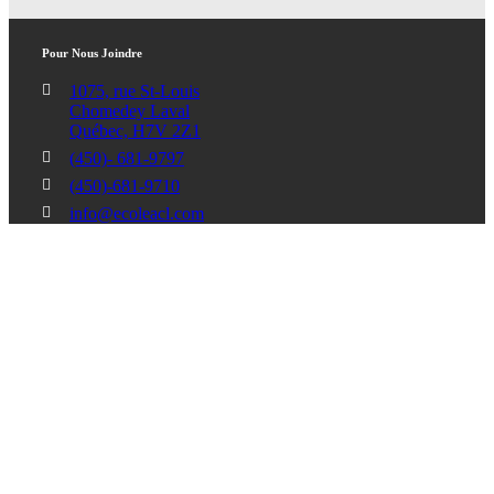
Pour Nous Joindre
1075, rue St-Louis
Chomedey Laval
Québec, H7V 2Z1
(450)- 681-9797
(450)-681-9710
info@ecoleacl.com